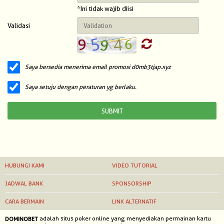
*Ini tidak wajib diisi
NEW
Validasi
TANGKAS
RTP
DEPOSIT
Saya bersedia menerima email promosi d0mb3tjap.xyz
WITHDRAW
Saya setuju dengan peraturan yg berlaku.
PROMOSI
DOWNLOAD APLIKASI
REFERRAL
HUBUNGI KAMI
VIDEO TUTORIAL
JACKPOT
JADWAL BANK
SPONSORSHIP
VIP MEMBER
CARA BERMAIN
LINK ALTERNATIF
HUBUNGI KAMI
adalah situs poker online yang menyediakan permainan kartu
DOMINOBET